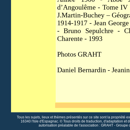
d’Angoulême - Tome IV P
J.Martin-Buchey – Géogr
1914-1917 - Jean George 
- Bruno Sepulchre - C
Charente - 1993
Photos GRAHT
Daniel Bernardin - Jeani
Tous les sujets, lieux et thèmes présentés sur ce site sont la propriété e
16340 l'Isle d'Espagnac. © Tous droits de traduction, d'adaptation et 
autorisation préalable de l'association : GRAHT - Groupe 