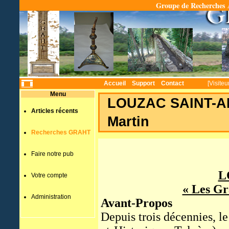
Groupe de Recherches A
Temps
Accueil
Support
Contact
[Visiteu
Menu
LOUZAC SAINT-ANDR
Articles récents
Martin
Recherches GRAHT
Faire notre pub
L
Votre compte
« Les Gra
Administration
Avant-Propos
Depuis trois décennies,