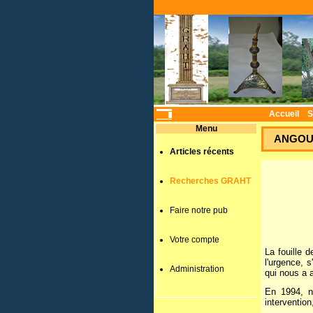
Accueil
S
Menu
ANGOUL
Articles récents
Recherches GRAHT
Faire notre pub
Votre compte
La fouille 
l'urgence, 
Administration
qui nous a a
En 1994, n
intervention