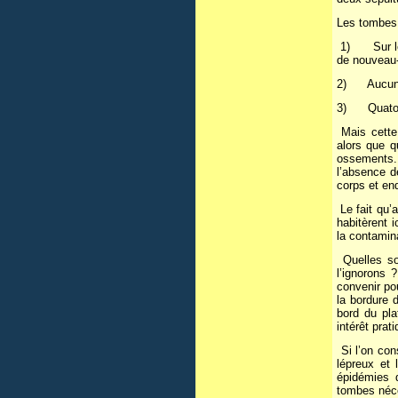
Les tombes 
1) Sur les 
de nouveau-
2) Aucune n
3) Quatorze
Mais cette 
alors que q
ossements. 
l’absence d
corps et en
Le fait qu’
habitèrent i
la contamin
Quelles son
l’ignorons
convenir po
la bordure 
bord du pl
intérêt prati
Si l’on con
lépreux et 
épidémies d
tombes néces