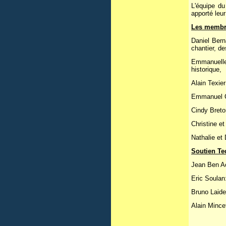
L'équipe d
apporté leur
Les membr
Daniel Bern
chantier, d
Emmanuelle
historique,
Alain Texie
Emmanuel Ca
Cindy Breto
Christine e
Nathalie e
Soutien T
Jean Ben Ao
Eric Soulan
Bruno Laide
Alain Mince