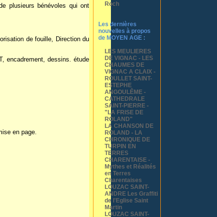
Roch
e plusieurs bénévoles qui ont
Les dernières
nouvelles à propos
de MOYEN AGE :
isation de fouille, Direction du
LES MEULIERES
DE VIGNAC - LES
, encadrement, dessins. étude
CHAUMES DE
VIGNAC A CLAIX -
ROULLET SAINT-
ESTEPHE
ANGOULÊME -
CATHEDRALE
SAINT-PIERRE -
"LA FRISE DE
ROLAND"
LA CHANSON DE
 mise en page.
ROLAND - LA
CHRONIQUE DE
TURPIN EN
TERRES
CHARENTAISE -
Mythes et Réalités
en Terres
Charentaises
LOUZAC SAINT-
ANDRE Les Graffiti
de l'Eglise Saint
Martin
LOUZAC SAINT-