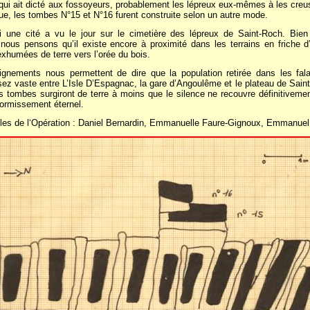
n qui ait dicté aux fossoyeurs, probablement les lépreux eux-mêmes à les creu
ue, les tombes N°15 et N°16 furent construite selon un autre mode.
 une cité a vu le jour sur le cimetière des lépreux de Saint-Roch. Bien 
 nous pensons qu’il existe encore à proximité dans les terrains en friche d’
exhumées de terre vers l’orée du bois.
gnements nous permettent de dire que la population retirée dans les fal
ssez vaste entre L’Isle D’Espagnac, la gare d’Angoulême et le plateau de Saint
s tombes surgiront de terre à moins que le silence ne recouvre définitiveme
ormissement éternel.
es de l‘Opération : Daniel Bernardin, Emmanuelle Faure-Gignoux, Emmanuel