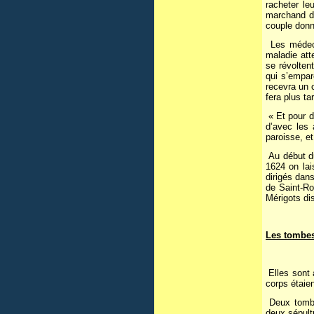
racheter le
marchand d’
couple don
Les médecin
maladie att
se révoltent
qui s’empar
recevra un 
fera plus t
« Et pour di
d’avec les 
paroisse, et
Au début du
1624 on lai
dirigés dans
de Saint-Ro
Mérigots di
Les tombes
Elles sont 
corps étaie
Deux tombes
deux sépult