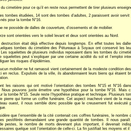
du cimetière pour ce qu’il en reste nous permettent de tirer plusieurs enseig
tombes étudiées, 14 sont des tombes d’adultes, 2 paraissent avoir servit 
nés pour la tombe N°16.
e possède de dalles de couverture, d’ossements et de mobilier.
 sont orientées vers le soleil levant et deux sont orientées au Nord.
destruction était déjà effective depuis longtemps. En effet toutes les dall
uelques tombes du cimetière des Pétureaux à Soyaux ont conservé les leu
Les squelettes de plusieurs individus reposaient dans les tombes du cimeti
e squelettes peut s’expliquer par une certaine acidité du sol et l’emploi inte
diguer les risques d’épidémies.
aucun mobilier ne fut ramassé vient certainement de la modeste condition des 
ci en reclus. Expulsés de la ville, ils abandonnaient leurs biens qui étaient
ation.
t les raisons qui ont motivé l’orientation des tombes N°15 et N°16 dans
 ? Nous pouvons juste émettre une hypothèse pour la tombe N°16. Mais 
ur la tombe N°15. Seule reste l’hypothèse pratique et technique. Plusieurs t
de pierre qui forme un coffre funéraire. Cet aspect inachevé vient de la mau
ateau ouest, il nous semble donc possible que le creusement fut exécuté
que.
sidère que l’ensemble de la cité contenait ces coffres funéraires, le nombre
les pestiférés demandaient une grande quantité de tombes. Il nous paraît
e pestes, le nombre de morts devenant plus important, il devenait indis
saires quelque soit l’orientation de celle-ci. La fin justifiait les moyens et i