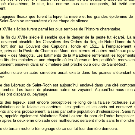
rappé d’anathème, le site, tout comme tous ses occupants, fut évité com
ent.
ragiques fléaux que furent la lèpre, la misère et les grandes épidémies de
 Saint-Roch se recouvrèrent d’une chape de silence.
XVIIe siècles furent parmi les plus terribles de l’histoire charentaise.
la fin du XVIIe siècle il semble que le danger de la peste fut écarté. La m
devenant obsolète, les Chevaliers des Ordres du Roy, de Notre Dame du M
 font don au Couvent des Capucins, fondé en 1511. à l’emplacement 
, près de la Poste du Champ de Mars, des pierres et autres matériaux prov
erie » des Mérigots. Les bâtiments de la Maladrerie renfermait les logements
es lits des malades et une chapelle où les lépreux et les pestiférés recevaie
ablement enseveli dans un cimetière tout proche ou à celui de Saint-Roch.
adition orale un autre cimetière aurait existé dans les prairies s’étendant 
erc.
e des Lépreux de Saint-Roch est aujourd’hui enclavé dans une cité comptant 
 tombes. Les traces de plusieurs autres se voyaient. Aujourd’hui nous n’en
bles ont disparu du paysage.
s des lépreux sont encore perceptibles le long de la falaise rocheuse su
ploitation de la falaise en carrières. Les grottes et les abris ont conserv
s anciens probablement laissés par cette population d’indésirables. Sans l’a
s, appelée également Maladrerie Saint-Lazarre du nom de l’ordre hospitalier e
e après la deuxième croisade ces malheureux seraient morts sans le moindre
e de terrain reste le témoignage de ce qui fut leur dernière demeure.