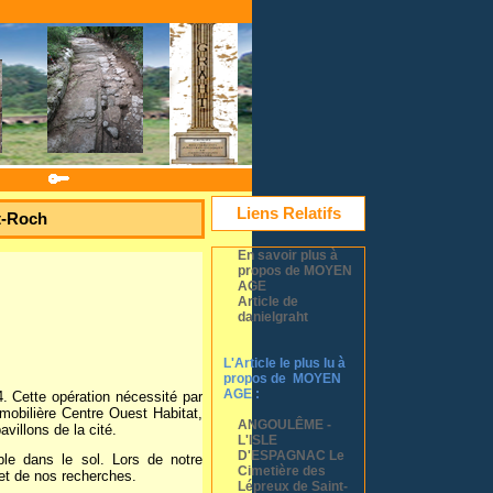
Liens Relatifs
t-Roch
En savoir plus à
propos de MOYEN
AGE
Article de
danielgraht
L'Article le plus lu à
propos de MOYEN
AGE :
4.
Cette opération nécessité par
mmobilière Centre Ouest Habitat,
ANGOULÊME -
villons de la cité.
L'ISLE
D'ESPAGNAC Le
ble dans le sol. Lors de notre
Cimetière des
bjet de nos recherches.
Lépreux de Saint-