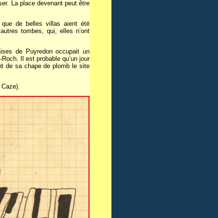
ser. La place devenant peut être
que de belles villas aient été
autres tombes, qui, elles n’ont
aises de Puyredon occupait un
-Roch. Il est probable qu’un jour
nt de sa chape de plomb le site
 Caze).