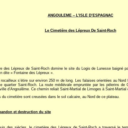
ANGOULEME – L’ISLE D’ESPAGNAC
Le Cimetière des Lépreux De Saint-Roch
e des Lépreux de Saint-Roch domine le site du Logis de Lunesse baigné pa
n dite « Fontaine des Lépreux ».
rocailleux s’étire sur environ 250 m de long. Les falaises orientées au Nord f
le quartier Saint-Roch. La route médiévale empruntée par les pèlerins de 
 ville d’Angoulême. Ce chemin reliait Saint-Martial de Limoges à Saint-Martia
du cimetière sont creusées dans le sol calcaire, au Nord de ce plateau.
bandon et destruction du site
is des siècles, le cimetière des Lépreux de Saint-Roch a traversé le t