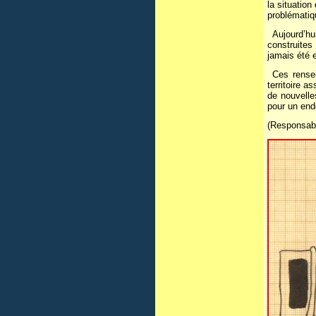
la situatio
problématiq
Aujourd’hui
construites
jamais été 
Ces rensei
territoire a
de nouvelle
pour un end
(Responsabl