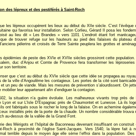
tion des lépreux et des pestiférés à Saint-Roch
ue les lépreux occupèrent les lieux au début du XIIe siècle. C’est l’évêque 
taine qui favorisa leur installation. Selon Corlieu, Gérard II posa les fonde
boisé au lieu dit « Les Brandes » vers 1101. L’endroit étant fort marécageu
que de trouver refuge sur les hauteurs au pied des falaises du plateau d
d’anciens pèlerins et croisés de Terre Sainte peuplera les grottes et aménag
 épidémies de peste des XVIe et XVIIe siècles grossiront cette population
salem, duc d’Anjou et Comte de Provence fera transformer les léproseries p
r son territoire.
ser que c’est au début du XVIe siècle que cette idée se propagea au roya
rs de la ville d’Angoulême les contagieux. Les portes de la cité sont barricad
n et un peu de viande. Mais les mesures de prévention s’alourdissent. On jett
e mobilier leur appartenant afin d’endiguer la contagion.
2, la situation n’a guère évoluée. Les malheureux vivants trop près de 
Lyon et sur L’Isle D’Espagnac près de Chaumontet et Lunesse. Là ils logen
’ils ont fabriqués sous le rocher le long de la falaise. On en achemine égale
ceux installés près de la porte de la chaude. Un nombre considérable trouva 
ch au-dessus de la vallée de la Grand Font.
ie des Mérigots et l’hôpital de Baconneau devenant insuffisant on construi
nt-Roch à proximité de l’église Saint-Jacques. Vers 1540, la lèpre fait à n
l terrible depuis le moyen âge elle sème l’effroi dans la population. Des