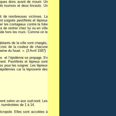
elques dons avant de mourir. Un
s tournois et deux linceuls. Un
ait de nombreuses victimes. La
t soignés pestiférés et lépreux
er les contagieux contre la folie
de rentrer chez lui ou en ville
side hors les murs. Comme on le
bitants de la ville sont chargés,
croix de la couleur de chacune
peine du fouet. ». (3 Avril 1587)
le et l’épidémie se propage. En
ient. Pestiférés et lépreux sont
res pour les soigner. Les lépreux
épidémies car la léproserie des
irent selon un axe sud-nord. Les
nt numérotées de 1 à 14.
cropole. Elles sont accolées à