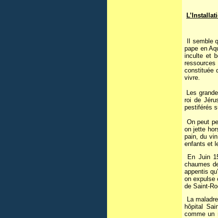
L’Installa
Il semble q
pape en Aqui
inculte et 
ressources 
constituée 
vivre.
Les grandes
roi de Jéru
pestiférés su
On peut pen
on jette ho
pain, du vi
enfants et l
En Juin 150
chaumes de 
appentis qu
on expulse 
de Saint-Ro
La maladrer
hôpital Sai
comme un ma