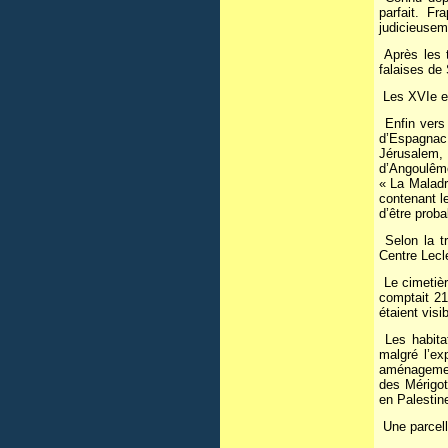
parfait. F
judicieusem
Après les t
falaises de
Les XVIe et 
Enfin vers 
d’Espagnac 
Jérusalem,
d’Angoulême
« La Maladr
contenant l
d’être prob
Selon la tr
Centre Lecl
Le cimetièr
comptait 21
étaient visi
Les habitat
malgré l’ex
aménagement
des Mérigot
en Palestin
Une parcell