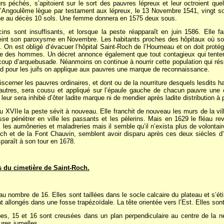
urs péchés, s’apitoient sur le sort des pauvres lépreux et leur octroient qu
Angoulême lègue par testament aux lépreux, le 13 Novembre 1541, vingt sol
ne au décès 10 sols. Une femme donnera en 1575 deux sous.
s sont insuffisants, et lorsque la peste réapparaît en juin 1586. Elle f
eint son paroxysme en Novembre. Les habitants proches des hôpitaux où son
. On est obligé d’évacuer l’hôpital Saint-Roch de l’Houmeau et on doit protég
e des hommes. Un décret annonce également que tout contagieux qui tentera 
coup d’arquebusade. Néanmoins on continue à nourrir cette population qui ré
ard pour les juifs on applique aux pauvres une marque de reconnaissance.
scerner les pauvres ordinaires, et dont ou de la nourriture desquels lesdits ha
autres, sera cousu et appliqué sur l’épaule gauche de chacun pauvre une 
 leur sera inhibé d’ôter ladite marque ni de mendier après ladite distribution à 
 XVIIe la peste sévit à nouveau. Elle franchit de nouveau les murs de la vil
sse pénétrer en ville les passants et les pèlerins. Mais en 1629 le fléau rev
 les aumôneries et maladreries mais il semble qu’il n’exista plus de volontai
ch et de la Font Chauvin, semblent avoir disparu après ces deux siècles d’
sparaît à son tour en 1678.
 du cimetière de Saint-Roch.
au nombre de 16. Elles sont taillées dans le socle calcaire du plateau et s’ét
nt allongés dans une fosse trapézoïdale. La tête orientée vers l’Est. Elles so
, 15 et 16 sont creusées dans un plan perpendiculaire au centre de la né
ures jumelles.