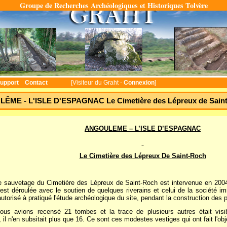
Groupe de Recherches Archéologiques et Historiques Tolvère
Temps : 0.1066 seconde(s)
upport
Contact
[Visiteur du Graht -
Connexion
]
ÊME - L'ISLE D'ESPAGNAC Le Cimetière des Lépreux de Sain
ANGOULEME – L’ISLE D’ESPAGNAC
Le Cimetière des Lépreux De Saint-Roch
de sauvetage du Cimetière des Lépreux de Saint-Roch est intervenue
en 200
s'est déroulée avec le soutien de quelques riverains et celui de la société i
utorisé à pratiqué l'étude archéologique du site, pendant la construction des pa
ous avions recensé 21 tombes et la trace de plusieurs autres était visi
, il n'en subsitait plus que 16. Ce sont ces modestes vestiges qui ont fait l'o