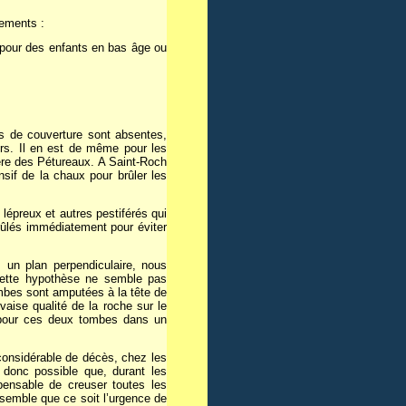
nements :
pour des enfants en bas âge ou
es de couverture sont absentes,
rs. Il en est de même pour les
ère des Pétureaux. A Saint-Roch
nsif de la chaux pour brûler les
lépreux et autres pestiférés qui
 brûlés immédiatement pour éviter
 un plan perpendiculaire, nous
cette hypothèse ne semble pas
ombes sont amputées à la tête de
vaise qualité de la roche sur le
 pour ces deux tombes dans un
 considérable de décès, chez les
 donc possible que, durant les
pensable de creuser toutes les
l semble que ce soit l’urgence de