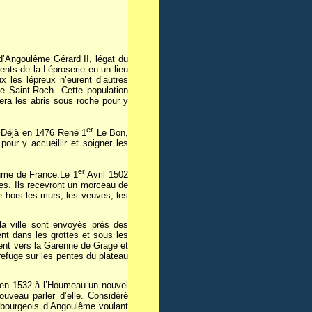
d’Angoulême Gérard II, légat du
ments de la Léproserie en un lieu
x les lépreux n’eurent d’autres
e Saint-Roch. Cette population
era les abris sous roche pour y
er
. Déjà en 1476 René 1
Le Bon,
our y accueillir et soigner les
er
ume de France.Le 1
Avril 1502
ées. Ils recevront un morceau de
e hors les murs, les veuves, les
la ville sont envoyés près des
t dans les grottes et sous les
ment vers la Garenne de Grage et
refuge sur les pentes du plateau
t en 1532 à l’Houmeau un nouvel
ouveau parler d’elle. Considéré
 bourgeois d’Angoulême voulant