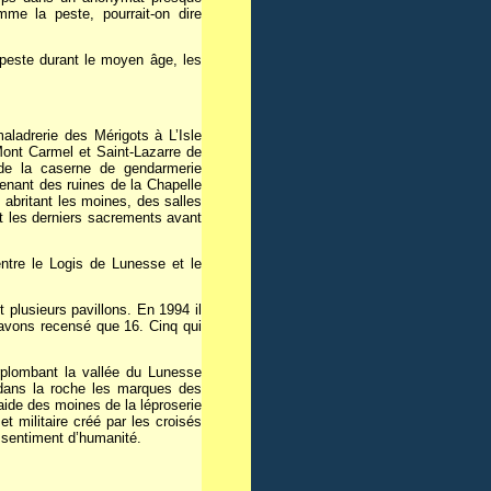
me la peste, pourrait-on dire
 peste durant le moyen âge, les
aladrerie des Mérigots à L’Isle
ont Carmel et Saint-Lazarre de
de la caserne de gendarmerie
enant des ruines de la Chapelle
 abritant les moines, des salles
nt les derniers sacrements avant
entre le Logis de Lunesse et le
plusieurs pavillons. En 1994 il
 avons recensé que 16. Cinq qui
rplombant la vallée du Lunesse
é dans la roche les marques des
ide des moines de la léproserie
t militaire créé par les croisés
 sentiment d’humanité.