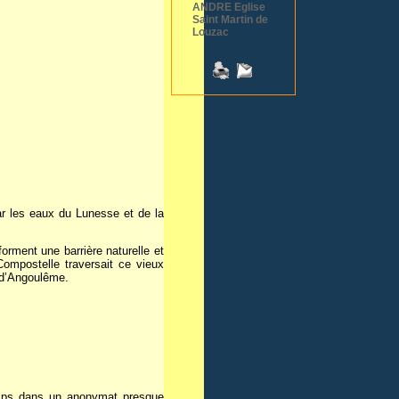
ANDRE Eglise
Saint Martin de
Louzac
r les eaux du Lunesse et de la
orment une barrière naturelle et
Compostelle traversait ce vieux
l d’Angoulême.
emps dans un anonymat presque