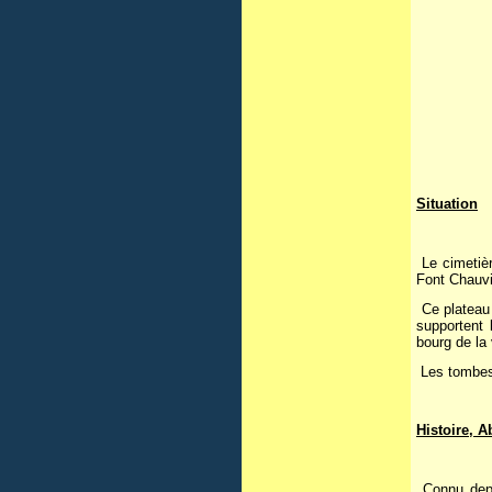
Situation
Le cimetièr
Font Chauvi
Ce plateau 
supportent 
bourg de la
Les tombes 
Histoire, A
Connu depu