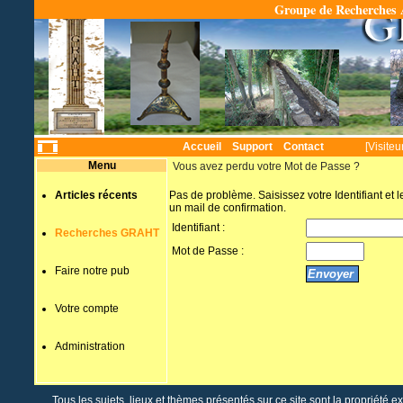
Groupe de Recherches A
Temps
Accueil
Support
Contact
[Visiteu
Menu
Vous avez perdu votre Mot de Passe ?
Articles récents
Pas de problème. Saisissez votre Identifiant et
un mail de confirmation.
Identifiant :
Recherches GRAHT
Mot de Passe :
Faire notre pub
Votre compte
Administration
Tous les sujets, lieux et thèmes présentés sur ce site sont la propriété e