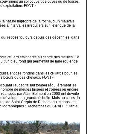
écouvririons un sol couvert de cuves ou de fosses,
s d’exploitation. FONT>
 la nature impropre de la roche, d’un mauvais
 à intervalles irréguliers sur l’étendue de la
ule qui repose toujours depuis des décennies, dans
ncore œillard était percé au centre des meules. Ce
it un pieu rond qui permettait de faire rouler de
roduisaient des rondins dans les œillards pour les
ar des bœufs ou des chevaux. FONT>
couant l'auget, faisait tomber régulièrement les
nd nombre de meules brisées et trouées ou encore
 réalisées par Alain Belmont en 2008 ont dévoilé
va se développer à grande échelle. Mais au cours du
ières de Saint-Crépin de Richemont) et dans les
ibliographiques : Recherches du GRAHT : Daniel