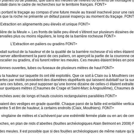
e plaines ou de plateau, que dans les meules de rivières ou torrents de montagne 
staté dans le cadre de recherches sur le territoire français. FONT>
portant le traçage au compas d’une future meule au travail inachevé pour une rais
s que la roche ne présente un défaut passé inaperçu au moment du traçage. FON
’Extraction en alignements peu élevés et unique FONT>
e de la Meule ». Les fronts de taille peu élevé s’étirent sur plusieurs dizaines de
ervalles plus ou moins réguliers, le long de la barrière rocheuse FONT>
L’Extraction en paliers ou gradins FONT>
t surtout de la hauteur et de la qualité de la barrière rocheuse d’où elles étaien
rver attentivement la paroi de ces paliers, on aperçoit la partie de la couronne cer
calier ou gradins, d’où furent retirer les meules. Ces meules étaient tirées en posi
olonnes ouvertes, tubes ou fuseaux de plusieurs mètres de haut FONT>
 la hauteur sur laquelle ils ont été exploités. Que ce soit à Claix ou à Mouthiers 
ertes par moitié possèdent des diamètres stupéfiants qui laissent dubitatif sur la s
ans ces tubes, on peut supposer qu’une bonne dizaine de celles-ci étaient extraite
 que sur quelques mètres (Chaumes de Crage et Saint-Marc à Angoulême), Chaumes d
ranchées avec de longs et hauts couloirs rectangulaires parallèles FONT>
nt des vestiges en grade quantité. Chaque paroi de la faille est entaillée verti
entre 5 et 8m de hauteur, à certains endroits (Claix, Mouthiers). FONT>
e vingtaine de mètres et s’achèvent par une extrémité fermée plate ou en arc de ce
poches, en plan de nids d’abeilles (fouilles archéologiques Alain Belmont en 2008)
on des meules. Il est possible que si des fouilles archéologiques de même nature qu’