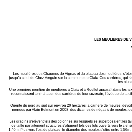
LES MEULIERES DE V
Les meulières des Chaumes de Vignac et du plateau des meulières, s’éten
jusqu’à celui de Chez Verguin sur la commune de Claix. Ces carrières, qui 
les plus
Une première mention de meulières à Claix et à Roullet apparaît dans les tex
reconnaissent tenir chacun des carrières de leur suzerain, l’évêque de la c
Orienté du nord au sud sur environ 20 hectares la carrière de meules, dévoile
menées par Alain Belmont en 2008, des dizaines de négatifs de meules, de m
Les gradins s’élèvent tels des colonnes sur lesquels se superposaient les ta
de taille parfaitement structurés s’alignent tels des futs ouverts vers le ci
1,40m. Plus vers l’est du plateau, le diamètre des meules s’étire entre 1,56m,