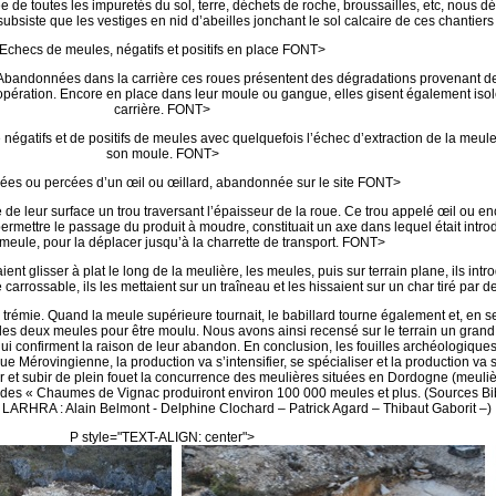
 de toutes les impuretés du sol, terre, déchets de roche, broussailles, etc, nous d
 subsiste que les vestiges en nid d’abeilles jonchant le sol calcaire de ces chantier
Echecs de meules, négatifs et positifs en place FONT>
. Abandonnées dans la carrière ces roues présentent des dégradations provenant de
ération. Encore en place dans leur moule ou gangue, elles gisent également isolées
carrière. FONT>
de négatifs et de positifs de meules avec quelquefois l’échec d’extraction de la me
son moule. FONT>
ées ou percées d’un œil ou œillard, abandonnée sur le site FONT>
 de leur surface un trou traversant l’épaisseur de la roue. Ce trou appelé œil ou e
ermettre le passage du produit à moudre, constituait un axe dans lequel était introdu
meule, pour la déplacer jusqu’à la charrette de transport. FONT>
ent glisser à plat le long de la meulière, les meules, puis sur terrain plane, ils int
e carrossable, ils les mettaient sur un traîneau et les hissaient sur un char tiré p
 trémie. Quand la meule supérieure tournait, le babillard tourne également et, en se
re les deux meules pour être moulu. Nous avons ainsi recensé sur le terrain un gra
confirment la raison de leur abandon. En conclusion, les fouilles archéologiques
poque Mérovingienne, la production va s’intensifier, se spécialiser et la production 
ter et subir de plein fouet la concurrence des meulières situées en Dordogne (meul
s des « Chaumes de Vignac produiront environ 100 000 meules et plus. (Sources B
– LARHRA : Alain Belmont - Delphine Clochard – Patrick Agard – Thibaut Gaborit –)
P style="TEXT-ALIGN: center">