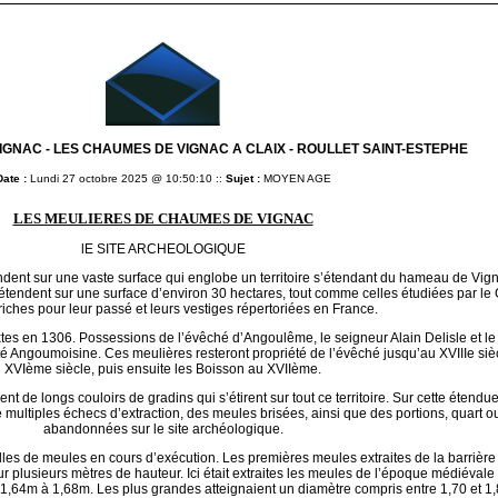
IGNAC - LES CHAUMES DE VIGNAC A CLAIX - ROULLET SAINT-ESTEPHE
Date :
Lundi 27 octobre 2025 @ 10:50:10 ::
Sujet :
MOYEN AGE
LES MEULIERES DE CHAUMES DE VIGNAC
lE SITE ARCHEOLOGIQUE
dent sur une vaste surface qui englobe un territoire s’étendant du hameau de Vig
s’étendent sur une surface d’environ 30 hectares, tout comme celles étudiées par
 riches pour leur passé et leurs vestiges répertoriées en France.
tes en 1306. Possessions de l’évêché d’Angoulême, le seigneur Alain Delisle et le 
ité Angoumoisine. Ces meulières resteront propriété de l’évêché jusqu’au XVIIIe siè
XVIème siècle, puis ensuite les Boisson au XVIIème.
nt de longs couloirs de gradins qui s’étirent sur tout ce territoire. Sur cette éten
ultiples échecs d’extraction, des meules brisées, ainsi que des portions, quart ou
abandonnées sur le site archéologique.
illes de meules en cours d’exécution. Les premières meules extraites de la barrière
el sur plusieurs mètres de hauteur. Ici était extraites les meules de l’époque médié
 1,64m à 1,68m. Les plus grandes atteignaient un diamètre compris entre 1,70 et 1,80