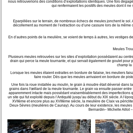
nous retrouverions des conditions d’exploitations identiques. Une fois dégagée
qui renfermaient les positifs des meules dont il ne
Eparpillées sur le terrain, de nombreux échecs de meules jonchent le sol
décollement au moment de l’extraction ou d’une cassure lors de la même op
En d’autres points de la meulière, se voient de temps à autres, les vestiges 
Meules Trou
Plusieurs meules retrouvées sur les sites d’exploitation possédaient au centre
drain qui perce la meule tournante, et qui servait également de goulet pour p
champ la 
Lorsque les meules étaient extraites en bordure de falaise, les meuliers faisai
faire rouler. Dès que les meules arrivaient en bordure de pist
Une fois la roue installée au moulin, le grain à moudre était déversé dans la
grains dans l'œillard de la meule tournante. Le grain va ensuite passer ent
apparemment intacte mais possédant vraisemblablement des imperfections qui 
un site qui fut exploité depuis l’Antiquité jusqu’au début du XIX siècle. A l’é
XVIIème et encore plus au XVIIIème siècle, la meulière de Claix va péricli
Deux-Sèvres (meulières de Caunay). Au cours de leur existence, les meule
Bernardin– Michelle Aillot 