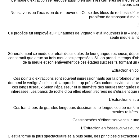
Ce mode d’extraction se retrouve aussi bien dans les carrières de meules d
l’avons con
Nous avons eu l’occasion de retrouver en Corse des blocs de roches isolées 
problème de transport à moin
L
Ce procédé fut employé au « Chaumes de Vignac » et à Mouthiers à la « Meulièr
seule meule à int
Généralement ce mode de retrait des meules de leur gangue rocheuse, dépendai
concernait que deux ou trois meules superposées. Si l’on prend le temps d’obse
de la meule et son enlèvement de ces étages successifs, formant un es
Extraction en c
Ces points d’extractions sont souvent impressionnants par la profondeur ou
donnent le vertige à celui qui s’approche trop près. Ces colonnes vides et ouv
ces longs fuseaux Selon l’épaisseur et le diamètre des meules fabriquées d
intéressée. Les bancs de roche d’où elles étaient retirées ne s’étiraient
L’Extraction en t
Ces tranchées de grandes longueurs dessinant une longue coulée renfermaie
meules retirées 
Ces tranchées s’étirent souvent sur un
L’Extraction en fosses, cuves ou 
C’est la forme la plus spectaculaire et la plus belle, des principes d’extracti