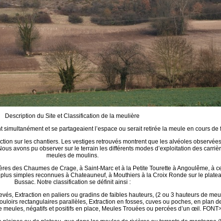
Description du Site et Classification de la meulière
nt simultanément et se partageaient l’espace ou serait retirée la meule en cours de f
ction sur les chantiers. Les vestiges retrouvés montrent que les alvéoles observées s
s avons pu observer sur le terrain les différents modes d’exploitation des carriè
meules de moulins.
lières des Chaumes de Crage, à Saint-Marc et à la Petite Tourette à Angoulême, à
 plus simples reconnues à Chateauneuf, à Mouthiers à la Croix Ronde sur le plat
Bussac. Notre classification se définit ainsi :
levés, Extraction en paliers ou gradins de faibles hauteurs, (2 ou 3 hauteurs de me
uloirs rectangulaires parallèles, Extraction en fosses, cuves ou poches, en plan de
 meules, négatifs et positifs en place, Meules Trouées ou percées d’un œil. FONT