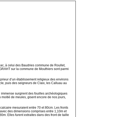
nac, à celui des Baudries commune de Roullet,
 le GRAHT sur la commune de Mouthiers sont parmi
prieur d’un établissement religieux des environs
cle, puis des seigneurs de Claix, les Calluau au
due immense surgirent des fouilles archéologiques
 moitié de meules, gisent encore de nos jours,
 calcaire mesuraient entre 70 et 80cm. Les fronts
vale avec des dimensions comprises entre 1,10m et
m. Elles furent extraites dans des front de taille