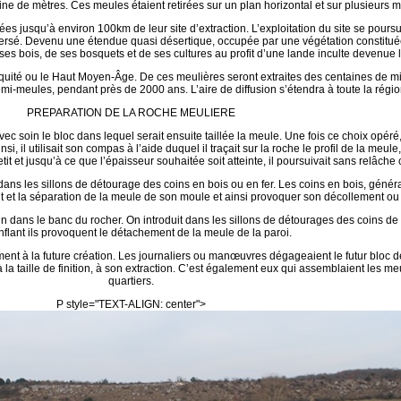
ine de mètres. Ces meules étaient retirées sur un plan horizontal et sur plusieurs 
ées jusqu’à environ 100km de leur site d’extraction. L’exploitation du site se pour
leversé. Devenu une étendue quasi désertique, occupée par une végétation constituée
ses bois, de ses bosquets et de ses cultures au profit d’une lande inculte devenue
tiquité ou le Haut Moyen-Âge. De ces meulières seront extraites des centaines de m
mi-meules, pendant près de 2000 ans. L’aire de diffusion s’étendra à toute la régi
PREPARATION DE LA ROCHE MEULIERE
vec soin le bloc dans lequel serait ensuite taillée la meule. Une fois ce choix opéré
i, il utilisait son compas à l’aide duquel il traçait sur la roche le profil de la meule,
tit et jusqu’à ce que l’épaisseur souhaitée soit atteinte, il poursuivait sans relâche 
dans les sillons de détourage des coins en bois ou en fer. Les coins en bois, généra
ent et la séparation de la meule de son moule et ainsi provoquer son décollement 
dans le banc du rocher. On introduit dans les sillons de détourages des coins de f
flant ils provoquent le détachement de la meule de la paroi.
t à la future création. Les journaliers ou manœuvres dégageaient le futur bloc de 
 à la taille de finition, à son extraction. C’est également eux qui assemblaient les me
quartiers.
P style="TEXT-ALIGN: center">