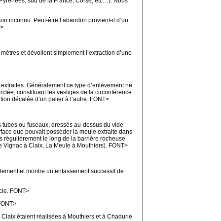
(Pyrénées, sud de la France, Corse, etc…). Nous
on inconnu. Peut-être l’abandon provient-il d’un
T>
 mètres et dévoilent simplement l’extraction d’une
t extraites. Généralement ce type d’enlèvement ne
clée, constituant les vestiges de la circonférence
tion décalée d’un palier à l’autre. FONT>
ces tubes ou fuseaux, dressés au-dessus du vide
urface que pouvait posséder la meule extraite dans
s régulièrement le long de la barrière rocheuse
e Vignac à Claix, La Meule à Mouthiers). FONT>
calement et montre un entassement successif de
rcle. FONT>
 FONT>
à Claix étaient réalisées à Mouthiers et à Chadurie