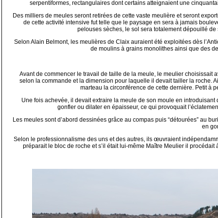
serpentiformes, rectangulaires dont certains atteignaient une cinquanta
Des milliers de meules seront retirées de cette vaste meulière et seront export
de cette activité intensive fut telle que le paysage en sera à jamais bou
pelouses sèches, le sol sera totalement dépouillé de 
Selon Alain Belmont, les meulières de Claix auraient été exploitées dès l’An
de moulins à grains monolithes ainsi que des de
Avant de commencer le travail de taille de la meule, le meulier choisissait a
selon la commande et la dimension pour laquelle il devait tailler la roche. Ains
marteau la circonférence de cette dernière. Petit à pe
Une fois achevée, il devait extraire la meule de son moule en introduisant 
gonfler ou dilater en épaisseur, ce qui provoquait l’éclatem
Les meules sont d’abord dessinées grâce au compas puis “détourées” au burin 
en gon
Selon le professionnalisme des uns et des autres, ils œuvraient indépendammen
préparait le bloc de roche et s’il était lui-même Maître Meulier il procédait