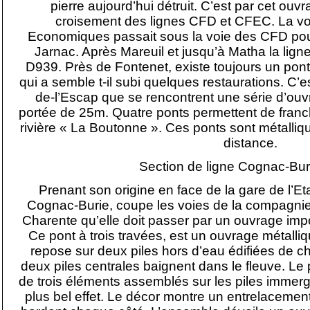
pierre aujourd’hui détruit. C’est par cet ouvr
croisement des lignes CFD et CFEC. La v
Economiques passait sous la voie des CFD pour
Jarnac. Après Mareuil et jusqu’à Matha la lign
D939. Près de Fontenet, existe toujours un pont s
qui a semble t-il subi quelques restaurations. C’e
de-l’Escap que se rencontrent une série d’ouvr
portée de 25m. Quatre ponts permettent de franchi
rivière « La Boutonne ». Ces ponts sont métalli
distance.
Section de ligne Cognac-Bu
Prenant son origine en face de la gare de l’Et
Cognac-Burie, coupe les voies de la compagnie de
Charente qu’elle doit passer par un ouvrage imp
Ce pont à trois travées, est un ouvrage métall
repose sur deux piles hors d’eau édifiées de 
deux piles centrales baignent dans le fleuve. Le 
de trois éléments assemblés sur les piles immer
plus bel effet. Le décor montre un entrelacement