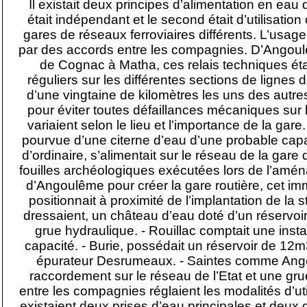
Il existait deux principes d’alimentation en eau
était indépendant et le second était d’utilisat
gares de réseaux ferroviaires différents. L’usage
par des accords entre les compagnies. D’Angoul
de Cognac à Matha, ces relais techniques étaie
réguliers sur les différentes sections de lignes
d’une vingtaine de kilomètres les uns des autr
pour éviter toutes défaillances mécaniques sur
variaient selon le lieu et l’importance de la ga
pourvue d’une citerne d’eau d’une probable ca
d’ordinaire, s’alimentait sur le réseau de la gare 
fouilles archéologiques exécutées lors de l’amé
d’Angoulême pour créer la gare routière, cet im
positionnait à proximité de l’implantation de la s
dressaient, un château d’eau doté d’un réservo
grue hydraulique. - Rouillac comptait une inst
capacité. - Burie, possédait un réservoir de 12m
épurateur Desrumeaux. - Saintes comme Ango
raccordement sur le réseau de l’Etat et une gr
entre les compagnies réglaient les modalités d’uti
existaient deux prises d’eau principales et deux