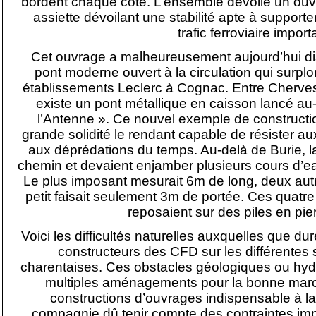
bordent chaque côté. L’ensemble dévoile un ou
assiette dévoilant une stabilité apte à support
trafic ferroviaire import
Cet ouvrage a malheureusement aujourd’hui disp
pont moderne ouvert à la circulation qui surp
établissements Leclerc à Cognac. Entre Cherve
existe un pont métallique en caisson lancé au-d
l’Antenne ». Ce nouvel exemple de construct
grande solidité le rendant capable de résister aux
aux déprédations du temps. Au-delà de Burie, la
chemin et devaient enjamber plusieurs cours d’e
Le plus imposant mesurait 6m de long, deux autr
petit faisait seulement 3m de portée. Ces quatre
reposaient sur des piles en pierr
Voici les difficultés naturelles auxquelles que dur
constructeurs des CFD sur les différentes
charentaises. Ces obstacles géologiques ou hyd
multiples aménagements pour la bonne marc
constructions d’ouvrages indispensable à la c
compagnie dû tenir compte des contraintes imp