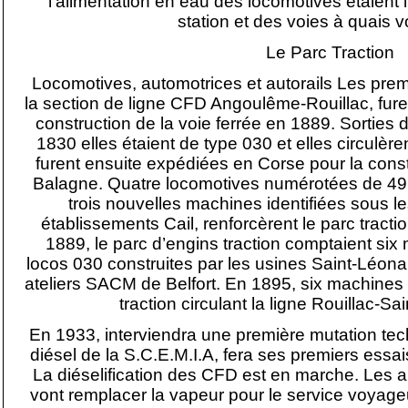
l’alimentation en eau des locomotives étaient 
station et des voies à quais 
Le Parc Traction
Locomotives, automotrices et autorails Les pre
la section de ligne CFD Angoulême-Rouillac, furent
construction de la voie ferrée en 1889. Sorties
1830 elles étaient de type 030 et elles circulère
furent ensuite expédiées en Corse pour la cons
Balagne. Quatre locomotives numérotées de 49 à
trois nouvelles machines identifiées sous 
établissements Cail, renforcèrent le parc tracti
1889, le parc d’engins traction comptaient six
locos 030 construites par les usines Saint-Léona
ateliers SACM de Belfort. En 1895, six machines 
traction circulant la ligne Rouillac-Sa
En 1933, interviendra une première mutation te
diésel de la S.C.E.M.I.A, fera ses premiers ess
La diéselification des CFD est en marche. Les 
vont remplacer la vapeur pour le service voyag