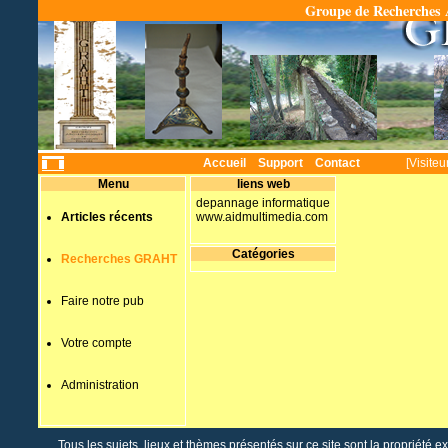
Groupe de Recherches A
Temps
Accueil
Support
Contact
[Visiteu
Menu
liens web
depannage informatique
Articles récents
www.aidmultimedia.com
Catégories
Recherches GRAHT
Faire notre pub
Votre compte
Administration
Tous les sujets, lieux et thèmes présentés sur ce site sont la propriété e