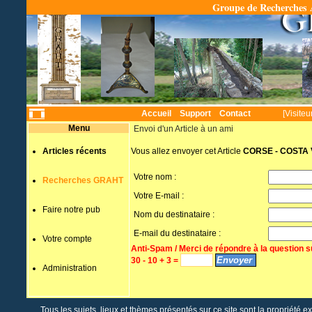
Groupe de Recherches A
Temps
Accueil
Support
Contact
[Visiteu
Menu
Envoi d'un Article à un ami
Articles récents
Vous allez envoyer cet Article
CORSE - COSTA
Votre nom :
Recherches GRAHT
Votre E-mail :
Faire notre pub
Nom du destinataire :
E-mail du destinataire :
Votre compte
Anti-Spam / Merci de répondre à la question s
30 - 10 + 3 =
Administration
Tous les sujets, lieux et thèmes présentés sur ce site sont la propriété e