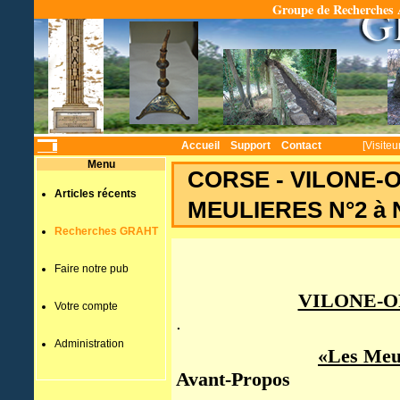
Groupe de Recherches A
Temps
Accueil
Support
Contact
[Visiteu
Menu
CORSE - VILONE-
Articles récents
MEULIERES N°2 à 
Recherches GRAHT
Faire notre pub
VILONE-O
Votre compte
.
Administration
«Les Meul
Avant-Propos