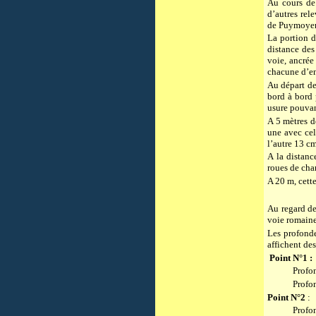
Au cours de
d’autres rel
de Puymoyen
La portion 
distance des
voie, ancrée
chacune d’en
Au départ de
bord à bord 
usure pouvant
A
5 mètres
de
une avec cel
l’autre
13 c
A la distan
roues de char
A
20 m
, cet
Au regard de
voie romaine
Les profonde
affichent des
Point N°1 :
Profo
Profo
Point N°2
:
Profo