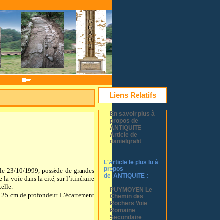
Liens Relatifs
En savoir plus à
propos de
ANTIQUITE
Article de
danielgraht
L'Article le plus lu à
propos
 le 23/10/1999, possède de grandes
de ANTIQUITE :
la voie dans la cité, sur l’itinéraire
elle.
PUYMOYEN Le
à
25 cm
de profondeur. L’écartement
Chemin des
Rochers Voie
Romaine
Secondaire