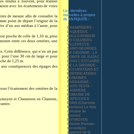
s rendus à Touvent, pour réaliser
aison avec les écartements de voies
Les dernières
nouvelles à propos
nts de mesure afin de connaître la
de ANTIQUITE :
me point de départ l’origine de la
ées d’un axe médian à l’autre, pour
CHAMPNIERS -
L’AQUEDUC
GALLO-ROMAIN
 est proche de celle de
1,10 m
, prise
DE COUZIERS-
 montre entre ces deux ornières, une
VILLENEUVE
SAINT-GEORGES
es. Cette différence, qui n’en ait pas
DE DIDONNE - LA
nt pour l’une
30 cm
de large et pour
POINTE DE SUZAC
roche de
1,25 m
.
DANS L'ESTUAIRE
DE LA GIRONDE -
ue aux conséquencex des ripages des
OCCUPATIONS ET
FORTIFICATIONS
HUMAINES
SARDAIGNE -
CAPO TESTA -
our l’écartement des ornières de la
CARRIERE
ROMAINE DE
Puymoyen et Chassenon en Charente,
CAPICCIOLU
PONS (Charente
vantes :
Maritime) La Voie
romaine de
Touvent
PUYMOYEN
Chemin Romain
secondaire
supposé de la