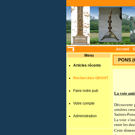
Accueil
S
Menu
PONS (C
Articles récents
Recherches GRAHT
Faire notre pub
La voie ant
Votre compte
Découverte p
ornières creu
Saintes-Pons
Administration
La voie s’in
entre les de
Cette dimensi