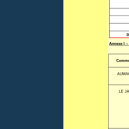
Annexe I –
Comm
AUMA
LE J