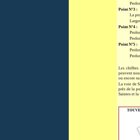
Profo
Point N°3 :
La pr
Large
Point N°4 :
Profo
Profo
Point N°5 :
Profo
Profo
Les chiffres
peuvent nous 
ou encore su
La voie de S
près de la p
Saintes et la