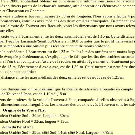
 l’été 2006, souhaitant obtenir un complément d’informations, nous nous somme
evés en divers points de la chaussée romaine, afin dobtenir des éléments de compar
 et Chassenon en Charente..
de voie étudiée à Touvent, mesure
27,50 m
de longueur. Nous avons effectué 4 poi
 écartements, entre les axes médians des deux ornières principales.
En prenant com
 sur la route de Touvent aux Racauds, voici les dimensions que nous avons relev
tre elles.
 cette voie, l’écartement entre les deux axes médians est de 1,15 m. Cette distance
par l’équipe Lassarade/Senillou/Dassié en 1968.
A noter que le profil transversal
 se rapporter à une ornière plus récente et de taille moins profonde.
 la précédente, l’écartement est de
1,25 m
. Ici les lits des ornières sont moins larg
le évoquée précédemment, s’explique par le fait que les lits des ornières mesure
m
. Si l’on tient compte de l’usure de la roche, on atteint également un écartement p
ce de
15 m
, l’écartement d’axe à axe, est de
1,30 m
. Cette mesure est peut être d
ettes, sur cette portion.
te distance entre les axes médians des deux ornières est de nouveau de
1,25 m
.
 ces dimensions, on peut estimer que la mesure de référence à prendre en compte p
 de Touvent à Pons, est de 1,10m/
1,15 m
.
urs des ornières de la voie de Touvent à Pons, comparées à celles observées à 
 dimensions aussi irrégulières. Les mesures des creux relevés à Touvent sont les sui
Origine de
la Voie
à l’Est
ndeur Ornière Sud = 30cm, Largeur = 30cm
ndeur Ornière Nord = 32cm, largeur = 13cm
A 5m du Point N°1
ndeur Ornière Sud = 29cm côté Sud, 14cm côté Nord, Largeur = 7/8cm