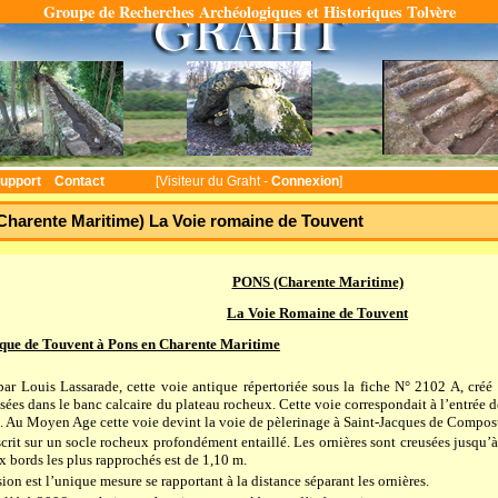
Groupe de Recherches Archéologiques et Historiques Tolvère
Temps : 0.242 seconde(s)
upport
Contact
[Visiteur du Graht -
Connexion
]
harente Maritime) La Voie romaine de Touvent
PONS (Charente Maritime)
La Voie Romaine de Touvent
ique de Touvent à Pons en Charente Maritime
ar Louis Lassarade, cette voie antique répertoriée sous la fiche N°
2102 A
, créé
sées dans le banc calcaire du plateau rocheux. Cette voie correspondait à l’entrée de 
. Au Moyen Age cette voie devint la voie de pèlerinage à Saint-Jacques de Compost
scrit sur un socle rocheux profondément entaillé. Les ornières sont creusées jusqu’
ux bords les plus rapprochés est de
1,10 m
.
on est l’unique mesure se rapportant à la distance séparant les ornières.