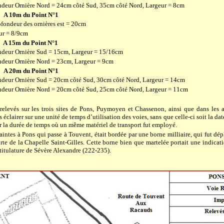
ndeur Ornière Nord = 24cm côté Sud, 35cm côté Nord, Largeur = 8cm
A 10m du Point N°1
ofondeur des ornières est = 20cm
ur = 8/9cm
A 15m du Point N°1
ndeur Ornière Sud = 15cm, Largeur = 15/16cm
ndeur Ornière Nord = 23cm, Largeur = 9cm
A 20m du Point N°1
ndeur Ornière Sud = 20cm côté Sud, 30cm côté Nord, Largeur = 14cm
ndeur Ornière Nord = 20cm côté Sud, 25cm côté Nord, Largeur = 11cm
 relevés sur les trois sites de Pons, Puymoyen et Chassenon, ainsi que dans les au
éclairer sur une unité de temps d’utilisation des voies, sans que celle-ci soit la dat
r la durée de temps où un même matériel de transport fut employé.
aintes à Pons qui passe à Touvent, était bordée par une borne milliaire, qui fut dé
orte de
la Chapelle Saint-Gilles.
Cette borne bien que martelée portait une indicati
 titulature de Sévère Alexandre (222-235).