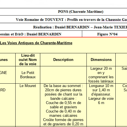
 Les Voies Antiques de Charente-Maritime
Lieu-dit
unes
ou/et Nom
Description
Dimensions
de la voie
Largeur
20 m
Sai
GNE
Le Petit
en y
Bordeaux
comprenant les
fossés latéraux
Le Mouret
De la base au sommet :
Longueur
10 m
Co
ARD
20cm de pierres dures
sur
1,40 m
S
posées de chant sur la
d’épaisseur.
bande calcaire :
Largeur de voie
Couche de
0,55 m
de
6 m
sable et graviers
Couche de
0,40 m
de
marnes calcaires
Croûte formée de pierres
et de graviers de
0,20 m