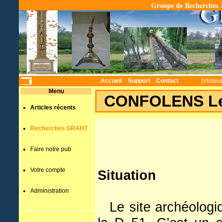
Groupe de Recherches A
Temps
Accueil
Support
Contact
[Visiteu
Menu
CONFOLENS Le
Articles récents
Recherches GRAHT
Faire notre pub
Votre compte
Situation
Administration
Le site archéologi