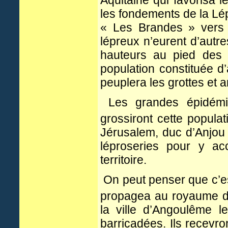
Aquitaine qui favorisa le
les fondements de la Lépr
« Les Brandes » vers 1
lépreux n’eurent d’autr
hauteurs au pied des 
population constituée d
peuplera les grottes et 
Les grandes épidémie
grossiront cette popula
Jérusalem, duc d’Anjou
léproseries pour y acc
territoire.
On peut penser que c’es
propagea au royaume d
la ville d’Angoulême l
barricadées. Ils recevr