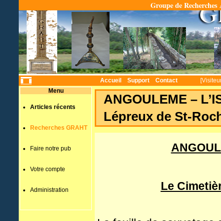
Groupe de Recherches A
Temps
Accueil
Support
Contact
[Visiteu
Menu
ANGOULEME – L’IS
Articles récents
Lépreux de St-Roc
Recherches GRAHT
ANGOULE
Faire notre pub
Votre compte
Le Cimetiè
Administration