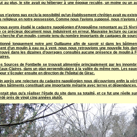
tout au plus, le site avait pu héberger à une époque reculée, un moine ou un 
us n’avions pas exclu la possibilité qu’un établissement chrétien avait pu exi
s religieux en notre possession. Comme nous l’avions supposé, nous n’avions r
nous avons étudié le cadastre napoléonien d’Angoulême remontant au 15 février
de ce précieux document nous induisirent en erreur. Mauvaise lecture ou ca
 recherche d’un moulin, compte tenu du nombre importants de captages de sourc
tionné longuement notre ami Guillaume afin de savoir si dans les bâtime
ent d’un moulin à eau ou à vent, nous nous retrouvions une nouvelle fois dan
trouvé dans les dizaines d’ouvrages consultés aucune présence de moulin à Font
aires.
es Sources de Fontbelle se trouvait alimentée principalement par les innombr
Eaux-Claires, dans un plan perpendiculaire à la vallée du même nom. Les eaux d
pour s’écouler ensuite en direction de l’hôpital de Girac.
in après une relecture du cadastre napoléonien nous découvrions enfin la vérit
des bâtiments constituait une importante métairie avec terres et dépendances.
estait plus qu’a réaliser l’étude du site dans sa totalité, et ce fut une réelle 
rdé près de vingt cinq années plutôt.