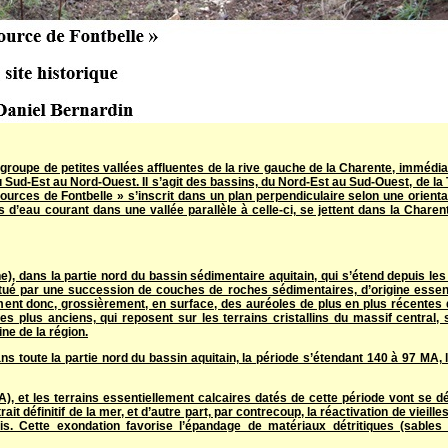
n groupe de petites vallées affluentes de la rive gauche de la Charente, imméd
Sud-Est au Nord-Ouest. Il s’agit des bassins, du Nord-Est au Sud-Ouest, de la 
ources de Fontbelle » s’inscrit dans un plan perpendiculaire selon une orienta
 d’eau courant dans une vallée parallèle à celle-ci, se jettent dans la Charent
e), dans la partie nord du bassin sédimentaire aquitain, qui s’étend depuis le
nstitué par une succession de couches de roches sédimentaires, d’origine essen
rment donc, grossièrement, en surface, des auréoles de plus en plus récentes 
s plus anciens, qui reposent sur les terrains cristallins du massif central, 
ne de la région.
s toute la partie nord du bassin aquitain, la période s’étendant 140 à 97 MA, 
), et les terrains essentiellement calcaires datés de cette période vont se d
ait définitif de la mer, et d’autre part, par contrecoup, la réactivation de vieille
s. Cette exondation favorise l’épandage de matériaux détritiques (sables 