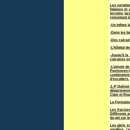
Les variatio
falaises et
terrains ju
remontant la
-Un infime l
-Dans les ba
-Des calcai
-L’hôpital d
-Jusqu’à la
calcaires so
-L’amont de
Puymoyen (4
contiennent 
d’escaliers.
J.-P Quénot 
département
Claix et Roul
La Formation
Les fractur
Différents a
du gel sur l
Les abris so
aquifère, c