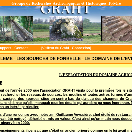
Groupe de Recherches Archéologiques et Historiques Tolvère
Temps : 0.1751 seconde(s)
upport
Contact
[Visiteur du Graht -
Connexion
]
EME - LES SOURCES DE FONBELLE - LE DOMAINE DE L'EVËCH
L’EXPLOITATION DU DOMAINE AGRIC
E
but de l’année 2000 que l’association GRAHT visita pour la première fois le si
e rechercher les réseaux de sources, les moulins et toutes autres formes d’amé
e captage des sources situé en contre-bas du plateau des chaumes de Cra
tant si dense qu’elle masquait tous les détails qui auraient pu nous intéresser.
as un intérêt particulier.
rs d’une rencontre avec notre ami Guillaume Veyssière, chef étoilé du restaura
 avait été nettoyé, déherbé et mis en valeur. C’est ainsi qu’un matin nous décou
 observé en 2000.
nseignements il pensait que c’était un ancien prieuré comme on le lui avait ment