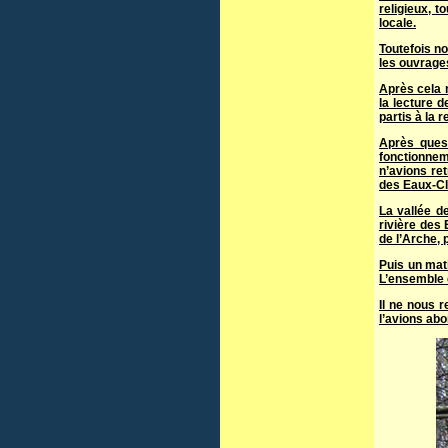
religieux, 
locale.
Toutefois no
les ouvrage
Après cela 
la lecture 
partis à la
Après ques
fonctionnem
n’avions re
des Eaux-Cl
La vallée d
rivière des 
de l’Arche, 
Puis un mat
L’ensemble 
Il ne nous r
l’avions abo