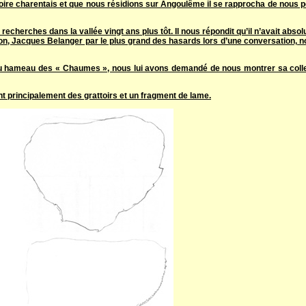
ire charentais et que nous résidions sur Angoulême il se rapprocha de nous p
recherches dans la vallée vingt ans plus tôt. Il nous répondit qu’il n’avait abso
ion, Jacques Belanger par le plus grand des hasards lors d’une conversation, n
 du hameau des « Chaumes », nous lui avons demandé de nous montrer sa colle
ent principalement des grattoirs et un fragment de lame.