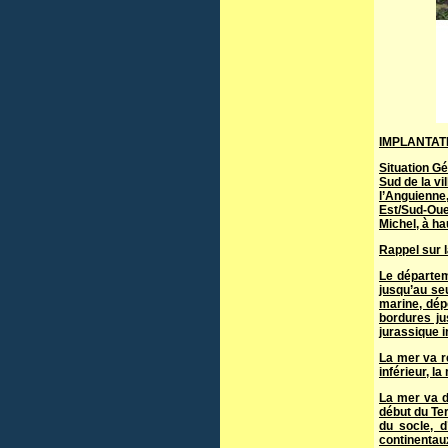
IMPLANTA
Situation Gé
Sud de la vi
l’Anguienne
Est/Sud-Oues
Michel, à ha
Rappel sur l
Le départem
jusqu’au seu
marine, dép
bordures ju
jurassique i
La mer va r
inférieur, l
La mer va d
début du Ter
du socle, d
continentaux