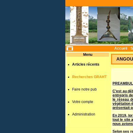
Accueil
S
Menu
ANGOUL
Articles récents
Recherches GRAHT
PREAMBUL
Faire notre pub
C’est au dé
entrepris d
le réseau d
Votre compte
végétation é
présentait p
Administration
En 2019, lo
tout le site
nous avions
Selon ses re