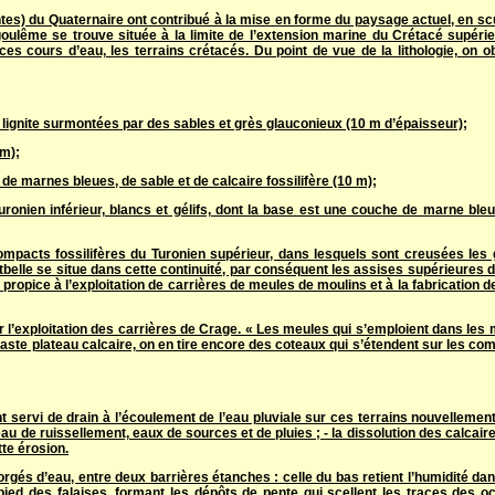
ntes) du Quaternaire ont contribué à la mise en forme du paysage actuel, en scu
ngoulême se trouve située à la limite de l’extension marine du Crétacé supérie
es cours d’eau, les terrains crétacés. Du point de vue de la lithologie, on o
à lignite surmontées par des sables et grès glauconieux (10 m d’épaisseur);
 m);
de marnes bleues, de sable et de calcaire fossilifère (10 m);
ronien inférieur, blancs et gélifs, dont la base est une couche de marne bleu
ompacts fossilifères du Turonien supérieur, dans lesquels sont creusées les 
belle se situe dans cette continuité, par conséquent les assises supérieures d
propice à l’exploitation de carrières de meules de moulins et à la fabrication 
r l’exploitation des carrières de Crage. « Les meules qui s’emploient dans les 
ste plateau calcaire, on en tire encore des coteaux qui s’étendent sur les c
t servi de drain à l’écoulement de l’eau pluviale sur ces terrains nouvellemen
u de ruissellement, eaux de sources et de pluies ; - la dissolution des calcaires 
tte érosion.
rgés d’eau, entre deux barrières étanches : celle du bas retient l’humidité dan
pied des falaises, formant les dépôts de pente qui scellent les traces des o