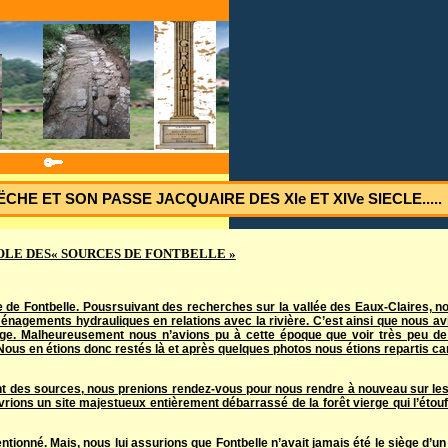
E ET SON PASSE JACQUAIRE DES XIe ET XIVe SIECLE.....
OLE DES« SOURCES DE FONTBELLE »
te de Fontbelle. Pousrsuivant des recherches sur la vallée des Eaux-Claires, n
nagements hydrauliques en relations avec la rivière. C’est ainsi que nous avi
ge. Malheureusement nous n’avions pu à cette époque que voir très peu de
 Nous en étions donc restés là et après quelques photos nous étions repartis car
nt des sources, nous prenions rendez-vous pour nous rendre à nouveau sur les 
vrions un site majestueux entièrement débarrassé de la forêt vierge qui l’étouf
ionné. Mais, nous lui assurions que Fontbelle n’avait jamais été le siège d’un 