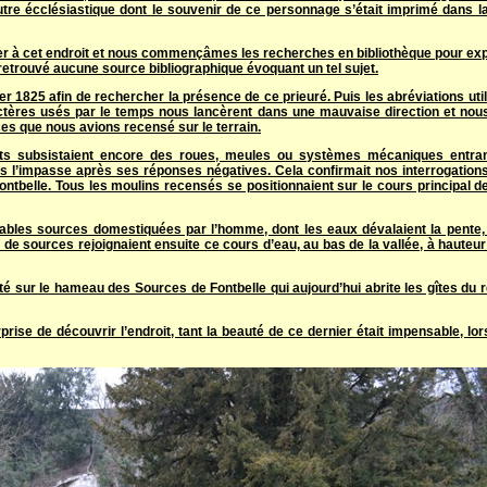
autre écclésiastique dont le souvenir de ce personnage s’était imprimé dans 
ster à cet endroit et nous commençâmes les recherches en bibliothèque pour exp
etrouvé aucune source bibliographique évoquant un tel sujet.
 1825 afin de rechercher la présence de ce prieuré. Puis les abréviations uti
ractères usés par le temps nous lancèrent dans une mauvaise direction et n
es que nous avions recensé sur le terrain.
nts subsistaient encore des roues, meules ou systèmes mécaniques entran
s l’impasse après ses réponses négatives. Cela confirmait nos interrogation
belle. Tous les moulins recensés se positionnaient sur le cours principal de 
ables sources domestiquées par l’homme, dont les eaux dévalaient la pente, 
e sources rejoignaient ensuite ce cours d’eau, au bas de la vallée, à hauteur 
é sur le hameau des Sources de Fontbelle qui aujourd’hui abrite les gîtes du r
surprise de découvrir l’endroit, tant la beauté de ce dernier était impensable, l