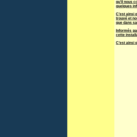
qu’il nous 
quelques inf
C’est ainsi 
trouvé et n
que dans sa 
Informés pa
cette instal
C’est ainsi 