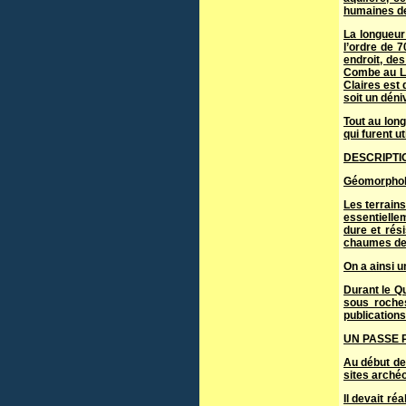
humaines de
La longueur
l’ordre de 
endroit, de
Combe au Lo
Claires est 
soit un dén
Tout au lon
qui furent u
DESCRIPTI
Géomorpholo
Les terrain
essentielle
dure et rés
chaumes de 
On a ainsi u
Durant le Q
sous roches
publications
UN PASSE 
Au début de
sites archéo
Il devait ré