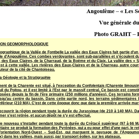
TION GEOMORPHOLOGIQUE
ographique de la Vallée de Fontbelle La vallée des Eaux Claires fait partie d’u
lle d'Angoulême. Ces combes verdoyantes, sont sub-parallèles et s’écoulent du 
, des Eaux Claires, de la Charraud, de la Boëme et du Claix. La vallée des « S
t à cette vallée. Les rivières des Eaux-Claires et de la Charreau, autre cours
uteur de la cité de Chantoiseau.
a Géologie et la Stratigraphie
ent de la Charente est situé, à l’exception du Confolentais (Charente limousin
il du Poitou, et il est limité à l’Est par le massif central. Ce bassin est co
osées depuis la fin de l’ère primaire (250 millions d’années). Ces terrains fo
squ’au centre du bassin. Dans cette partie nord, les terrains sédimentaires le
nférieur (210 MA). C’est de cette époque donc que date la première arrivée mari
ecouvrir la région pendant toute la durée du Jurassique (de 210 à 140 MA). Dan
a mer s’est retirée, et aucun dépôt ne s’y est effectué.
e nouveau s’installer pendant toute la durée du Crétacé supérieur (97 à 66 MA
tiaire se produit la formation des Pyrénées, qui a eu pour effet d’une part, le retr
’orientation Nord-Ouest – Sud-Est, qui marquent le paysage de l’Angoumoi
) dans les vallées, mais aussi, par transport éolien, sur les plateaux.