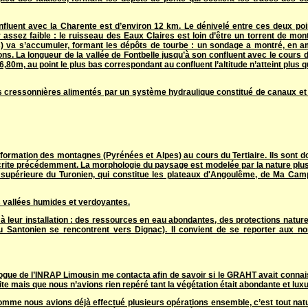
onfluent avec la Charente est d’environ 12 km. Le dénivelé entre ces deux poi
assez faible : le ruisseau des Eaux Claires est loin d’être un torrent de mon
s) va s’accumuler, formant les dépôts de tourbe : un sondage a montré, en a
ns. La longueur de la vallée de Fontbelle jusqu’à son confluent avec le cours 
6,80m, au point le plus bas correspondant au confluent l’altitude n’atteint plus
es cressonnières alimentés par un système hydraulique constitué de canaux e
ormation des montagnes (Pyrénées et Alpes) au cours du Tertiaire. Ils sont d
 décrite précédemment. La morphologie du paysage est modelée par la nature plu
se supérieure du Turonien, qui constitue les plateaux d'Angoulême, de Ma Cam
es vallées humides et verdoyantes.
 leur installation : des ressources en eau abondantes, des protections naturel
 du Santonien se rencontrent vers Dignac). Il convient de se reporter aux 
ogue de l’INRAP Limousin me contacta afin de savoir si le GRAHT avait conna
te mais que nous n’avions rien repéré tant la végétation était abondante et luxu
t comme nous avions déjà effectué plusieurs opérations ensemble, c’est tout nat