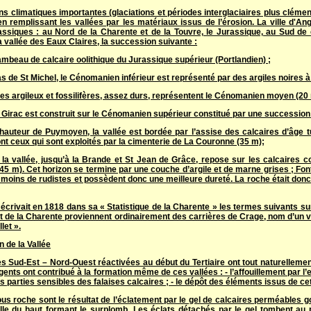
ns climatiques importantes (glaciations et périodes interglaciaires plus cléme
 en remplissant les vallées par les matériaux issus de l’érosion. La ville d'A
rassiques : au Nord de la Charente et de la Touvre, le Jurassique, au Sud de c
 vallée des Eaux Claires, la succession suivante :
ambeau de calcaire oolithique du Jurassique supérieur (Portlandien) ;
s de St Michel, le Cénomanien inférieur est représenté par des argiles noires 
res argileux et fossilifères, assez durs, représentent le Cénomanien moyen (20
e Girac est construit sur le Cénomanien supérieur constitué par une succession 
 hauteur de Puymoyen, la vallée est bordée par l’assise des calcaires d’âge tu
nt ceux qui sont exploités par la cimenterie de La Couronne (35 m);
 la vallée, jusqu’à la Brande et St Jean de Grâce, repose sur les calcaires c
5 m). Cet horizon se termine par une couche d’argile et de marne grises ; Font
moins de rudistes et possèdent donc une meilleure dureté. La roche était donc 
écrivait en 1818 dans sa « Statistique de la Charente » les termes suivants su
 de la Charente proviennent ordinairement des carrières de Crage, nom d’un va
let ».
 de la Vallée
es Sud-Est – Nord-Ouest réactivées au début du Tertiaire ont tout naturellemen
gents ont contribué à la formation même de ces vallées : - l’affouillement par l’ea
es parties sensibles des falaises calcaires ; - le dépôt des éléments issus de ce
us roche sont le résultat de l’éclatement par le gel de calcaires perméables go
elle du haut formant le surplomb. Les éclats détachés par le gel tombent au 