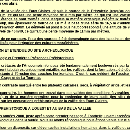
 ces abris.
 de la vallée des Eaux Claires, depuis la source de la Prévalerie, jusqu’au c
70 m, ce qui fait une pente moyenne de 6 mm par mètre, ce qui est une valeur 
s étangs se sont formés, dans lesquels la matière organique (végétaux flotté
up, une épaisseur de tourbe de 3,8 m à la base d’une série de 16,5 m d’alluvio
d’environ 400m. Le dénivelé au point le plus haut correspond à une altitude de 9
ivelé de 46m40, ce qui fait une pente moyenne de 11mm par mètres.
g de ce parcours, l’eau des sources à été domestiquée dans des bassins et d
tilisés pour l’irrigation des cultures maraîchères.
ON ET ETENDUE DU SITE ARCHEOLOGIQUE
gie et Premières Présences Préhistoriques
s crétacés de l’Angoumois n’ont pas été fondamentalement bouleversés par la f
ment tabulaires, uniquement entaillés par les vallées, dont la formation a été
istante à l’érosion des couches horizontales. C’est le cas évident de l’assi
Crage et de La Tourette.
n contraste marqué entre les plateaux calcaires, secs, à végétation aride, et l
uaternaire, les hommes ont trouvé dans ces vallées des conditions favorables à
), et de la matière première pour la confection de leurs outils (les silex
 sur les occupations préhistoriques de la vallée des Eaux Claires.
PREHISTORIQUE A L’OUEST ET AU BAS DE LA VALLEE
s années 2000, juste après notre premier passage à Fontbelle, un ami archéol
logiques dans la vallée. Nous lui avons répondu que nous étions venus sur le si
aliser un diagnostic sur d’éventuelles installations humaines dans la vallée e