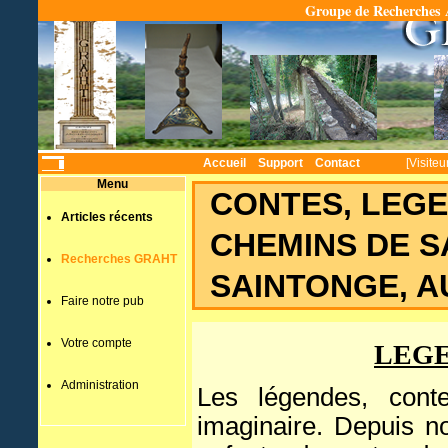
Groupe de Recherches A
Temps
Accueil
Support
Contact
[Visiteu
Menu
CONTES, LEGE
Articles récents
CHEMINS DE S
Recherches GRAHT
SAINTONGE, A
Faire notre pub
Votre compte
LEGE
Administration
Les légendes, conte
imaginaire. Depuis n