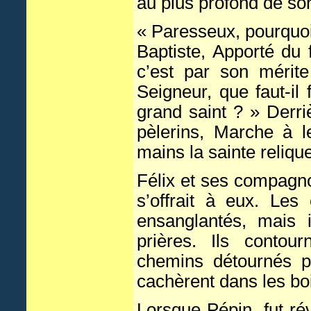
au plus profond de son
« Paresseux, pourquoi
Baptiste, Apporté du f
c’est par son mérite
Seigneur, que faut-il
grand saint ? » Derri
pèlerins, Marche à l
mains la sainte reliqu
Félix et ses compagnon
s’offrait à eux. Les
ensanglantés, mais 
prières. Ils contour
chemins détournés po
cachèrent dans les boi
Lorsque Pépin, fut rév