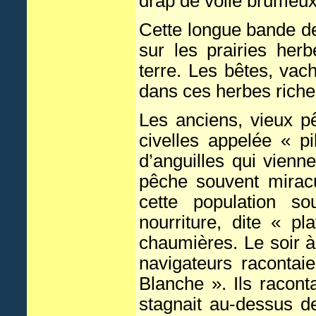
drap de voile brumeux
Cette longue bande de 
sur les prairies he
terre. Les bêtes, vac
dans ces herbes riche
Les anciens, vieux p
civelles appelée « p
d’anguilles qui vienn
pêche souvent miracu
cette population s
nourriture, dite « p
chaumières. Le soir à
navigateurs racontai
Blanche ». Ils racont
stagnait au-dessus d