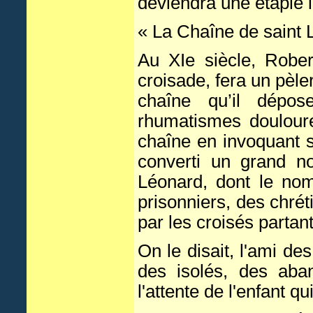
deviendra une étaple 
« La Chaîne de saint 
Au XIe siècle, Rober
croisade, fera un pèle
chaîne qu’il dépos
rhumatismes douloure
chaîne en invoquant s
converti un grand no
Léonard, dont le nom
prisonniers, des chrét
par les croisés partan
On le disait, l'ami de
des isolés, des aba
l'attente de l'enfant qu