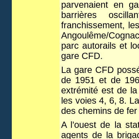
parvenaient en g
barrières oscil
franchissement, le
Angoulême/Cognac/
parc autorails et l
gare CFD.
La gare CFD posséda
de 1951 et de 1968
extrémité est de l
les voies 4, 6, 8. L
des chemins de fer 
A l’ouest de la st
agents de la briga