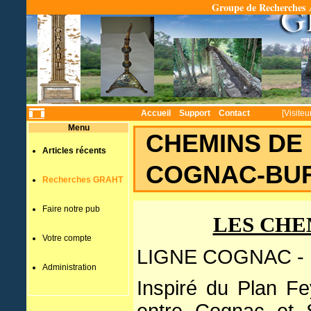
Groupe de Recherches A
Temp
Accueil
Support
Contact
[Visiteu
Menu
CHEMINS DE 
Articles récents
COGNAC-BUR
Recherches GRAHT
Faire notre pub
LES CHE
Votre compte
LIGNE COGNAC - B
Administration
Inspiré du Plan Fe