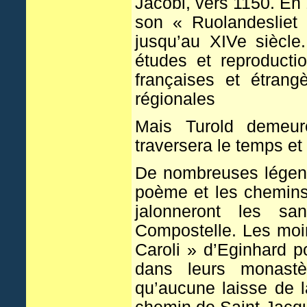
Jacobi, vers 1150. En
son « Ruolandesliet
jusqu’au XIVe siècl
études et reproducti
françaises et étrang
régionales
Mais Turold demeure
traversera le temps et l
De nombreuses légende
poème et les chemins 
jalonneront les san
Compostelle. Les moin
Caroli » d’Eginhard po
dans leurs monastèr
qu’aucune laisse de