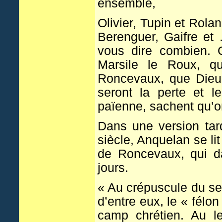
ensemble,
Olivier, Tupin et Rolan
Berenguer, Gaifre e
vous dire combien. G
Marsile le Roux, q
Roncevaux, que Dieu 
seront la perte et 
païenne, sachent qu’o
Dans une version tar
siècle, Anquelan se lit
de Roncevaux, qui da
jours.
« Au crépuscule du sec
d’entre eux, le « félo
camp chrétien. Au l