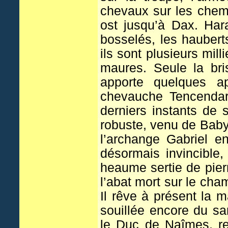
chevaux sur les chemi
ost jusqu’à Dax. Har
bosselés, les haubert
ils sont plusieurs mill
maures. Seule la bri
apporte quelques a
chevauche Tencendar,
derniers instants de 
robuste, venu de Babyl
l’archange Gabriel e
désormais invincible,
heaume sertie de pierr
l’abat mort sur le cha
Il rêve à présent la
souillée encore du san
le Duc de Naîmes, re