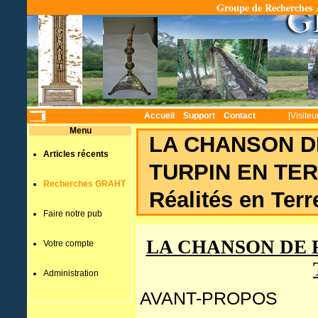
Groupe de Recherches A
Temps
Accueil
Support
Contact
[Visiteu
Menu
LA CHANSON D
Articles récents
TURPIN EN TER
Recherches GRAHT
Réalités en Ter
Faire notre pub
LA CHANSON DE 
Votre compte
Administration
AVANT-PROPOS